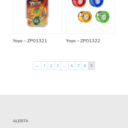
Yoyo – ZP01321
Yoyo – ZP01322
←
1
2
3
…
6
7
8
9
ALERTA