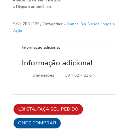
• Alcance de até 4 metros;
• Disparo automático.
SKU:
ZP01389
Categorias:
+3 anos
,
3 a 5 anos
,
Jogos e
Ação
Informação adicional
Informação adicional
Dimensões
59 × 62 × 22 cm
LOJISTA, FAÇA SEU PEDIDO
ONDE COMPRAR