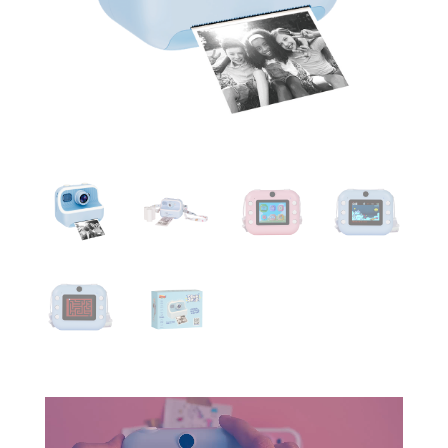
Tocador
de