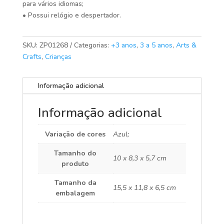
para vários idiomas;
• Possui relógio e despertador.
SKU:
ZP01268
Categorias:
+3 anos
,
3 a 5 anos
,
Arts &
Crafts
,
Crianças
Informação adicional
Informação adicional
Variação de cores
Azul;
Tamanho do
10 x 8,3 x 5,7 cm
produto
Tamanho da
15,5 x 11,8 x 6,5 cm
embalagem