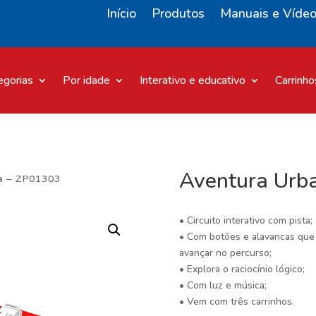
Início
Produtos
Manuais e Víde
egorias
Por idade
Interativo e educativo
Carrinho
Aventura Urb
na – ZP01303
• Circuito interativo com pista;
• Com botões e alavancas que 
avançar no percurso;
• Explora o raciocínio lógico;
• Com luz e música;
• Vem com três carrinhos.