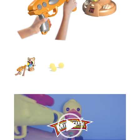
Tocador
de
vídeo