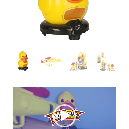
Tocador
de
vídeo